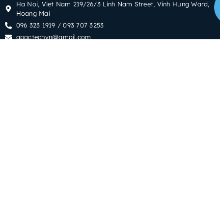
Ha Noi, Viet Nam 219/26/3 Linh Nam Street, Vinh Hung Ward,
Hoang Mai
096 323 1919 / 093 707 3253
apactechvn@gmail.com
Địa Điểm Kinh Doanh
Can Tho, No. 48 B31 Street, Residential Area 91B, An Khanh
Ward, Ninh Kieu
0989 662 585
admin@apactech.io
Danh Mục
Blog
Tuyển Dụng
Dịch vụ
Giới thiệu
Dịch Vụ
Software Programming
Builds Wesbite