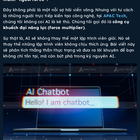
Đây không phải là một nỗi sợ hãi viển vông. Nhưng với tư cách
là những người trực tiếp kiến tạo công nghệ, tại
APAC Tech
,
chúng tôi không coi AI là kẻ thù. Chúng tôi gọi đó là
công cụ
khuếch đại năng lực (force multiplier)
.
Sự thật là, AI sẽ không thay thế một lập trình viên giỏi. Nó sẽ
thay thế những lập trình viên không chịu thích ứng. Bài viết này
sẽ phân tích thẳng thắn thực trạng và đưa ra lời khuyên để bạn
không chỉ tồn tại, mà còn bứt phá trong kỷ nguyên AI.