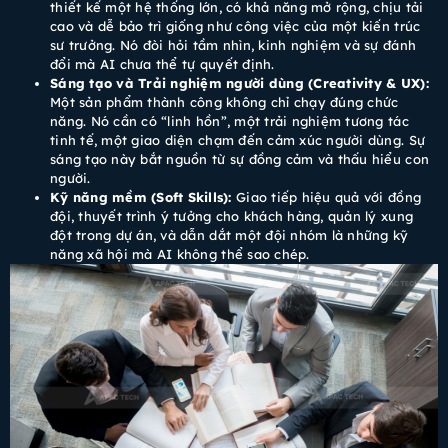
thiết kế một hệ thống lớn, có khả năng mở rộng, chịu tải
cao và dễ bảo trì giống như công việc của một kiến trúc
sư trưởng. Nó đòi hỏi tầm nhìn, kinh nghiệm và sự đánh
đổi mà AI chưa thể tự quyết định.
Sáng tạo và Trải nghiệm người dùng (Creativity & UX):
Một sản phẩm thành công không chỉ chạy đúng chức
năng. Nó cần có “linh hồn”, một trải nghiệm tương tác
tinh tế, một giao diện chạm đến cảm xúc người dùng. Sự
sáng tạo này bắt nguồn từ sự đồng cảm và thấu hiểu con
người.
Kỹ năng mềm (Soft Skills):
Giao tiếp hiệu quả với đồng
đội, thuyết trình ý tưởng cho khách hàng, quản lý xung
đột trong dự án, và dẫn dắt một đội nhóm là những kỹ
năng xã hội mà AI không thể sao chép.