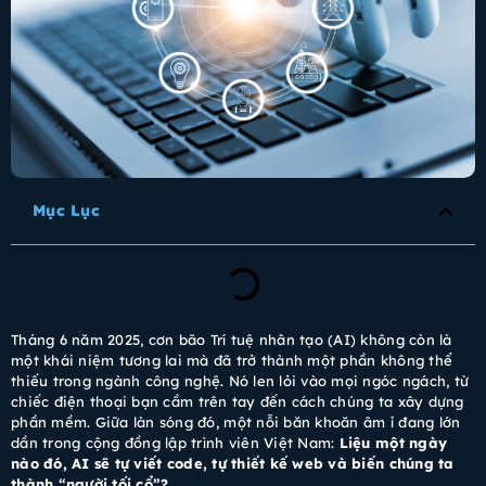
Mục Lục
Tháng 6 năm 2025, cơn bão Trí tuệ nhân tạo (AI) không còn là
một khái niệm tương lai mà đã trở thành một phần không thể
thiếu trong ngành công nghệ. Nó len lỏi vào mọi ngóc ngách, từ
chiếc điện thoại bạn cầm trên tay đến cách chúng ta xây dựng
phần mềm. Giữa làn sóng đó, một nỗi băn khoăn âm ỉ đang lớn
dần trong cộng đồng lập trình viên Việt Nam:
Liệu một ngày
nào đó, AI sẽ tự viết code, tự thiết kế web và biến chúng ta
thành “người tối cổ”?