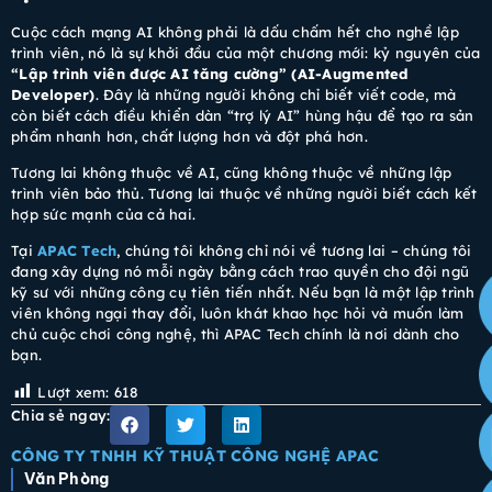
Cuộc cách mạng AI không phải là dấu chấm hết cho nghề lập
trình viên, nó là sự khởi đầu của một chương mới: kỷ nguyên của
“Lập trình viên được AI tăng cường” (AI-Augmented
Developer)
. Đây là những người không chỉ biết viết code, mà
còn biết cách điều khiển dàn “trợ lý AI” hùng hậu để tạo ra sản
phẩm nhanh hơn, chất lượng hơn và đột phá hơn.
Tương lai không thuộc về AI, cũng không thuộc về những lập
trình viên bảo thủ. Tương lai thuộc về những người biết cách kết
hợp sức mạnh của cả hai.
Tại
APAC Tech
, chúng tôi không chỉ nói về tương lai – chúng tôi
đang xây dựng nó mỗi ngày bằng cách trao quyền cho đội ngũ
kỹ sư với những công cụ tiên tiến nhất. Nếu bạn là một lập trình
viên không ngại thay đổi, luôn khát khao học hỏi và muốn làm
chủ cuộc chơi công nghệ, thì APAC Tech chính là nơi dành cho
bạn.
Lượt xem:
618
Chia sẻ ngay:
CÔNG TY TNHH KỸ THUẬT CÔNG NGHỆ APAC
Văn Phòng