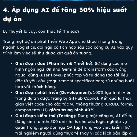
4. Áp dụng AI để tăng 30% hiệu suất
dự án
Lý thuyết là vậy, còn thực tế tthì sao?
Trong một dự án phát triển Web App cho khách hàng trong
ngành Logistics, đội ngũ có tích hợp sâu các công cụ AI vào quy
trình làm việc sẽ thu được kết quả ấn tượng.
Giai đoạn đầu (Phân tích & Thiết kế):
Sử dụng các mô
hình ngôn ngữ lớn như Gemini để brainstorm các luồng
người dùng (user flows) phức tạp và tự động tạo tài liệu
đặc tả yêu cầu (requirement specifications) từ những buổi
họp với khách hàng.
Giai đoạn phát triển (Development):
100% lập trình viên
trong dự án được trang bị GitHub Copilot. Kết quả là thời
gian viết code cho các tác vụ thông thường (CRUD, forms,
components UI)
giảm trung bình 40%
.
Giai đoạn kiểm thử (Testing):
Dùng một công cụ AI để tự
động sinh ra hơn 500 unit tests cho các logic nghiệp vụ
quan trọng, giúp đội ngũ QA tập trung vào việc kiểm thử
trải nghiệm người dùng thực tế thay vì các kịch bản lặp đi