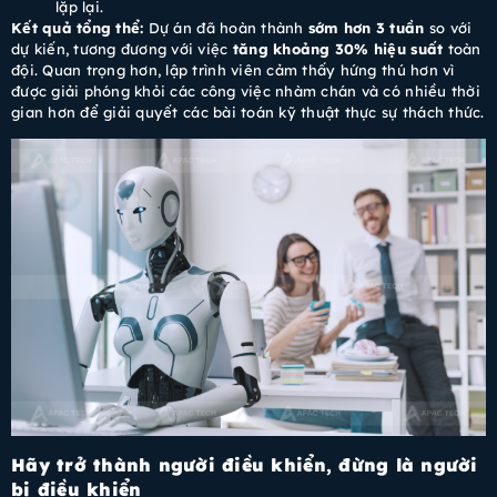
lặp lại.
Kết quả tổng thể:
Dự án đã hoàn thành
sớm hơn 3 tuần
so với
dự kiến, tương đương với việc
tăng khoảng 30% hiệu suất
toàn
đội. Quan trọng hơn, lập trình viên cảm thấy hứng thú hơn vì
được giải phóng khỏi các công việc nhàm chán và có nhiều thời
gian hơn để giải quyết các bài toán kỹ thuật thực sự thách thức.
Hãy trở thành người điều khiển, đừng là người
bị điều khiển