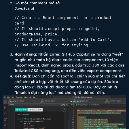
Gõ một comment mô tả:
JavaScript
// Create a React component for a product 
card.
// It should accept props: imageUrl, 
productName, price.
// It should have a button "Add to Cart".
// Use Tailwind CSS for styling.
Hành động:
Nhấn Enter. GitHub Copilot sẽ tự động “viết”
ra gần như toàn bộ đoạn code cho component, từ việc
import React, định nghĩa props, cấu trúc JSX với các class
Tailwind CSS tương ứng, cho đến việc export component.
Kết quả:
Bạn chỉ cần rà soát lại, chỉnh sửa một vài chi tiết
nhỏ cho phù hợp với thiết kế chung của dự án. Sức lao
động lặp đi lặp lại đã được giảm tới 80%. Đây chính là
“khuếch đại năng lực” mà chúng tôi đã nói đến.