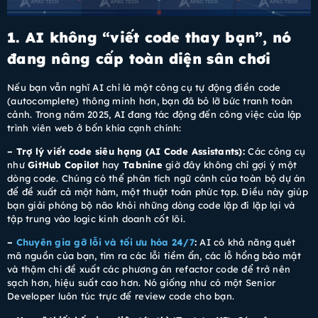
1. AI không “viết code thay bạn”, nó
đang nâng cấp toàn diện sân chơi
Nếu bạn vẫn nghĩ AI chỉ là một công cụ tự động điền code
(autocomplete) thông minh hơn, bạn đã bỏ lỡ bức tranh toàn
cảnh. Trong năm 2025, AI đang tác động đến công việc của lập
trình viên web ở bốn khía cạnh chính:
– Trợ lý viết code siêu hạng (AI Code Assistants):
Các công cụ
như
GitHub Copilot
hay
Tabnine
giờ đây không chỉ gợi ý một
dòng code. Chúng có thể phân tích ngữ cảnh của toàn bộ dự án
để đề xuất cả một hàm, một thuật toán phức tạp. Điều này giúp
bạn giải phóng bộ não khỏi những dòng code lặp đi lặp lại và
tập trung vào logic kinh doanh cốt lõi.
–
Chuyên gia gỡ lỗi và tối ưu hóa 24/7
:
AI có khả năng quét
mã nguồn của bạn, tìm ra các lỗi tiềm ẩn, các lỗ hổng bảo mật
và thậm chí đề xuất các phương án refactor code để trở nên
sạch hơn, hiệu suất cao hơn. Nó giống như có một Senior
Developer luôn túc trực để review code cho bạn.