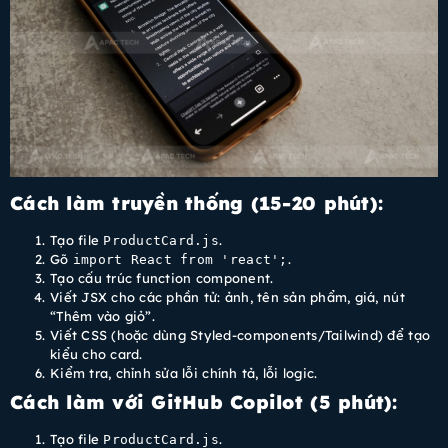
Cách làm truyền thống (15-20 phút):
Tạo file
.
ProductCard.js
Gõ
.
import React from 'react';
Tạo cấu trúc function component.
Viết JSX cho các phần tử: ảnh, tên sản phẩm, giá, nút
“Thêm vào giỏ”.
Viết CSS (hoặc dùng Styled-components/Tailwind) để tạo
kiểu cho card.
Kiểm tra, chỉnh sửa lỗi chính tả, lỗi logic.
Cách làm với GitHub Copilot (5 phút):
Tạo file
.
ProductCard.js