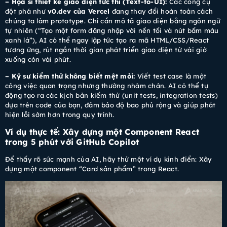
– Họa sĩ thiết kế giao diện tức thì (Text-to-UI):
Các công cụ
đột phá như
v0.dev của Vercel
đang thay đổi hoàn toàn cách
chúng ta làm prototype. Chỉ cần mô tả giao diện bằng ngôn ngữ
tự nhiên (“Tạo một form đăng nhập với nền tối và nút bấm màu
xanh lá”), AI có thể ngay lập tức tạo ra mã HTML/CSS/React
tương ứng, rút ngắn thời gian phát triển giao diện từ vài giờ
xuống còn vài phút.
– Kỹ sư kiểm thử không biết mệt mỏi:
Viết test case là một
công việc quan trọng nhưng thường nhàm chán. AI có thể tự
động tạo ra các kịch bản kiểm thử (unit tests, integration tests)
dựa trên code của bạn, đảm bảo độ bao phủ rộng và giúp phát
hiện lỗi sớm hơn trong quy trình.
Ví dụ thực tế: Xây dựng một Component React
trong 5 phút với GitHub Copilot
Để thấy rõ sức mạnh của AI, hãy thử một ví dụ kinh điển: Xây
dựng một component “Card sản phẩm” trong React.