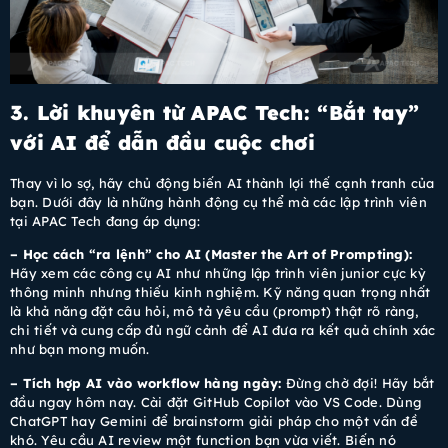
3. Lời khuyên từ APAC Tech: “Bắt tay”
với AI để dẫn đầu cuộc chơi
Thay vì lo sợ, hãy chủ động biến AI thành lợi thế cạnh tranh của
bạn. Dưới đây là những hành động cụ thể mà các lập trình viên
tại APAC Tech đang áp dụng:
– Học cách “ra lệnh” cho AI (Master the Art of Prompting):
Hãy xem các công cụ AI như những lập trình viên junior cực kỳ
thông minh nhưng thiếu kinh nghiệm. Kỹ năng quan trọng nhất
là khả năng đặt câu hỏi, mô tả yêu cầu (prompt) thật rõ ràng,
chi tiết và cung cấp đủ ngữ cảnh để AI đưa ra kết quả chính xác
như bạn mong muốn.
– Tích hợp AI vào workflow hàng ngày:
Đừng chờ đợi! Hãy bắt
đầu ngay hôm nay. Cài đặt GitHub Copilot vào VS Code. Dùng
ChatGPT hay Gemini để brainstorm giải pháp cho một vấn đề
khó. Yêu cầu AI review một function bạn vừa viết. Biến nó