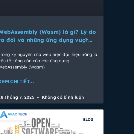
WebAssembly (Wasm) là gì? Lý do
ra đời và những ứng dụng vượt
trội so với JavaScript
Trong kỷ nguyên của web hiện đại, hiệu năng là
yếu tố sống còn của các ứng dụng.
WebAssembly (Wasm)
XEM CHI TIẾT...
28 Tháng 7, 2025
Không có bình luận
BLOG